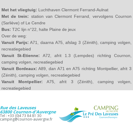
Met het vliegtuig:
Luchthaven Clermont Ferrand-Aulnat
Met de trein:
station van Clermont Ferrand, vervolgens Cournon
(Sarliève) of Le Cendre
Bus:
T2C lijn n°22, halte Plaine de jeux
Over de weg:
Vanuit Parijs:
A71, daarna A75, afslag 3 (Zénith), camping volgen,
recreatiegebied
Vanuit St-Etienne:
A72, afrit 1.3 (Lempdes) richting Cournon,
camping volgen, recreatiegebied
Vanuit Bordeaux:
A89, dan A71 en A75 richting Montpellier, afrit 3
(Zénith), camping volgen, recreatiegebied
Vanuit Montpellier:
A75, afrit 3 (Zénith), camping volgen,
recreatiegebied
Rue des Laveuses
63800 Cournon-d'Auvergne
Tel : +33 (0)4 73 84 81 30
camping@cournon-auvergne.fr