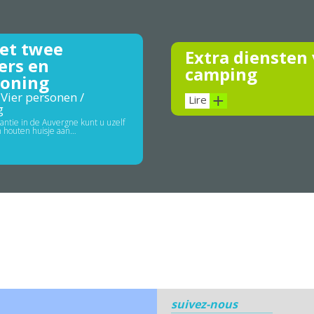
et twee
Extra diensten
ers en
camping
ioning
Vier personen /
Lire
g
ntie in de Auvergne kunt u uzelf
n houten huisje aan…
suivez-nous