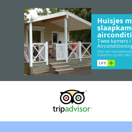
Huisjes m
slaapkam
aircondit
Twee kamers / 
Airconditionin
Voor een kampeervaka
trakteren op een klei
Lire