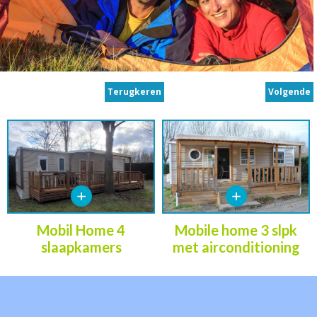
Terugkeren
Volgende
Mobil Home 4
Mobile home 3 slpk
slaapkamers
met airconditioning