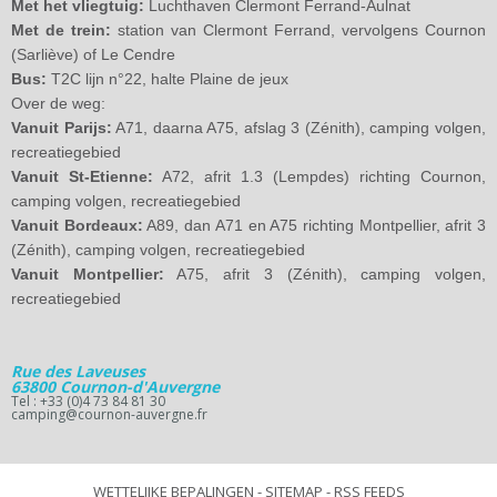
Met het vliegtuig:
Luchthaven Clermont Ferrand-Aulnat
Met de trein:
station van Clermont Ferrand, vervolgens Cournon
(Sarliève) of Le Cendre
Bus:
T2C lijn n°22, halte Plaine de jeux
Over de weg:
Vanuit Parijs:
A71, daarna A75, afslag 3 (Zénith), camping volgen,
recreatiegebied
Vanuit St-Etienne:
A72, afrit 1.3 (Lempdes) richting Cournon,
camping volgen, recreatiegebied
Vanuit Bordeaux:
A89, dan A71 en A75 richting Montpellier, afrit 3
(Zénith), camping volgen, recreatiegebied
Vanuit Montpellier:
A75, afrit 3 (Zénith), camping volgen,
recreatiegebied
Rue des Laveuses
63800 Cournon-d'Auvergne
Tel : +33 (0)4 73 84 81 30
camping@cournon-auvergne.fr
WETTELIJKE BEPALINGEN
-
SITEMAP
-
RSS FEEDS